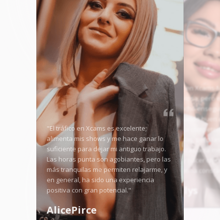
"Empezar en Xcams-
puso nerviosa, pero el
me enganchó ensegui
estoy ganando buen 
"El tráfico en Xcams es excelente;
semana. La competen
alimenta mis shows y me hace ganar lo
algunos días, pero la
suficiente para dejar mi antiguo trabajo.
herramientas aquí m
Las horas punta son agobiantes, pero las
destacar y hacer crec
más tranquilas me permiten relajarme, y
fans de forma consta
en general, ha sido una experiencia
Angellys
positiva con gran potencial."
AlicePirce