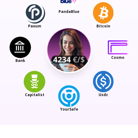
PandaBlue
Paxum
Bitcoin
Cosmo
Bank
Capitalist
Usdc
YourSafe