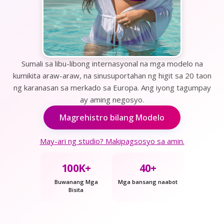
Sumali sa libu-libong internasyonal na mga modelo na
kumikita araw-araw, na sinusuportahan ng higit sa 20 taon
ng karanasan sa merkado sa Europa. Ang iyong tagumpay
ay aming negosyo.
Magrehistro bilang Modelo
May-ari ng studio? Makipagsosyo sa amin.
100K+
40+
Buwanang Mga
Mga bansang naabot
Bisita