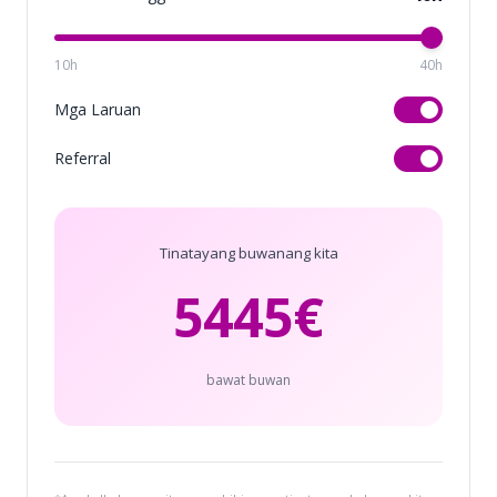
10h
40h
Mga Laruan
Referral
Tinatayang buwanang kita
5445
€
bawat buwan