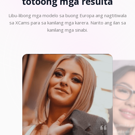
totoong
mga resulta
Libu-libong mga modelo sa buong Europa ang nagtitiwala
sa XCams para sa kanilang mga karera. Narito ang ilan sa
kanilang mga sinabi.
"Noong nagsimula ak
Models, kabado ako,