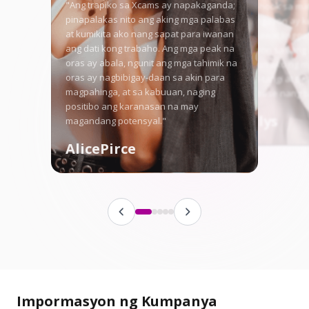
"Ang trapiko sa Xcams ay napakaganda;
akong na-hook sa ma
pinapalakas nito ang aking mga palabas
traffic, at ngayon ay 
at kumikita ako nang sapat para iwanan
maayos bawat linggo.
ang dati kong trabaho. Ang mga peak na
kompetisyon sa ilang
oras ay abala, ngunit ang mga tahimik na
hinahayaan ako ng mg
oras ay nagbibigay-daan sa akin para
mamukod-tangi at pal
magpahinga, at sa kabuuan, naging
aking fanbase nang tu
positibo ang karanasan na may
Angellys
magandang potensyal."
AlicePirce
Impormasyon ng Kumpanya