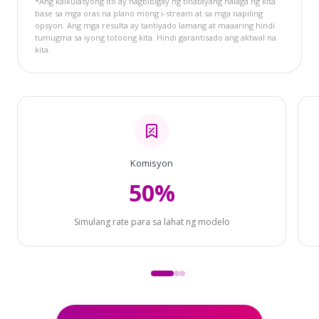
*Ang kalkulasyong ito ay nagbibigay ng tinatayang halaga ng kita
base sa mga oras na plano mong i-stream at sa mga napiling
opsyon. Ang mga resulta ay tantiyado lamang at maaaring hindi
tumugma sa iyong totoong kita. Hindi garantisado ang aktwal na
kita.
Komisyon
50%
Simulang rate para sa lahat ng modelo