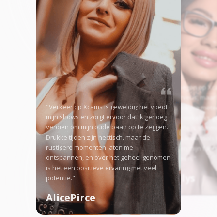
"Toen ik begon op Xc
was ik nerveus, maar
"Verkeer op Xcams is geweldig; het voedt
verkeer trok me mete
mijn shows en zorgt ervoor dat ik genoeg
verdien ik wekelijks g
verdien om mijn oude baan op te zeggen.
concurrentie is somm
Drukke tijden zijn hectisch, maar de
zwaar, maar de tools 
rustigere momenten laten me
opvallen en mijn fan
ontspannen, en over het geheel genomen
laten groeien."
is het een positieve ervaring met veel
Angellys
potentie."
AlicePirce