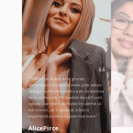
"Începând pe Xcams-
nervoasă, dar traficu
prins imediat, iar acu
"Traficul pe Xcams este grozav;
buni săptămânal. Con
alimentează show-urile mele și îmi aduce
dură în unele zile, îns
câștiguri suficiente pentru a-mi da demisia
instrumentele de aici 
de la vechiul job. Perioadele de vârf sunt
ies în evidență și să-m
agitate, dar cele mai liniștite îmi permit să
constant baza de fani
mă relaxez, iar în general, a fost o
Angellys
experiență pozitivă cu potențial mare."
AlicePirce