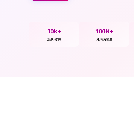
10k+
100K+
活跃 模特
月均访客量