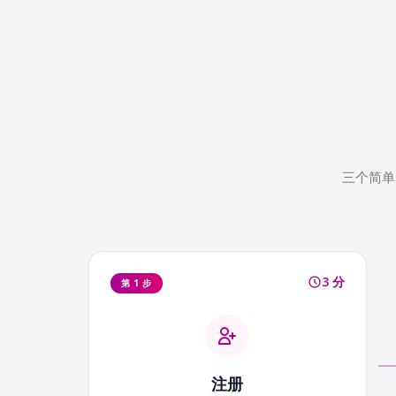
三个简单
3 分
第 1 步
注册