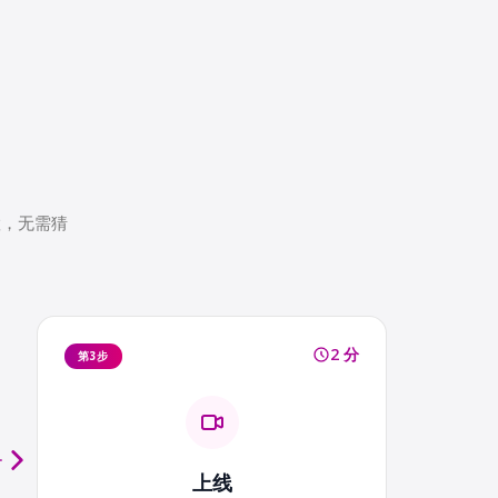
置，无需猜
2 分
第3步
第 1 步
上线