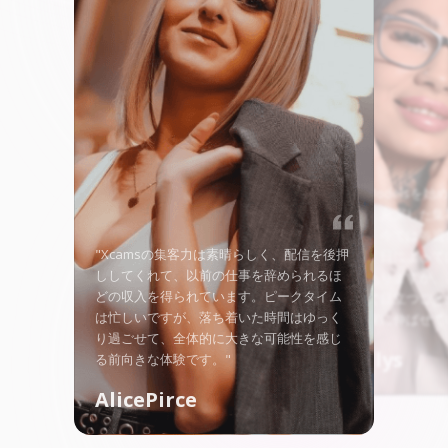
"Xcams-Models
でしたが、充実した集
き込まれ、今では毎週
"Xcamsの集客力は素晴らしく、配信を後押
ています。日によって
ししてくれて、以前の仕事を辞められるほ
いこともありますが、
どの収入を得られています。ピークタイム
のおかげで目立つこと
は忙しいですが、落ち着いた時間はゆっく
ン層を着実に伸ばせて
り過ごせて、全体的に大きな可能性を感じ
Angellys
る前向きな体験です。"
AlicePirce