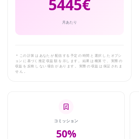
5445
€
月あたり
＊ この 計算 は あなた が 配信 する 予定 の 時間 と 選択 し た オプシ
ョン に 基づく 推定 収益 額 を 示し ます 。 結果 は 概算 で 、 実際 の
収益 を 反映 し ない 場合 が あり ます 。 実際 の 収益 は 保証 され ま
せ ん 。
コミッション
50%